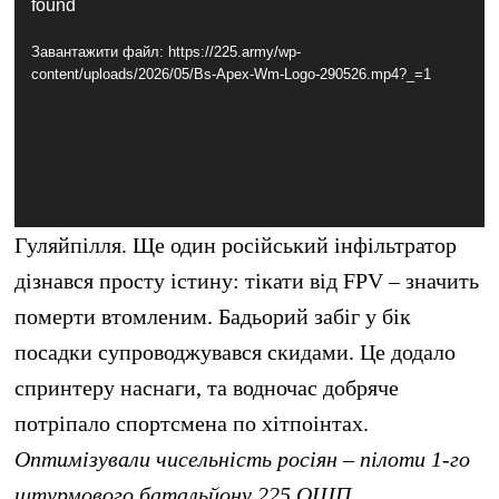
found
Контакти
Завантажити файл: https://225.army/wp-
Підтримати
content/uploads/2026/05/Bs-Apex-Wm-Logo-290526.mp4?_=1
Гуляйпілля. Ще один російський інфільтратор
дізнався просту істину: тікати від FPV – значить
померти втомленим. Бадьорий забіг у бік
посадки супроводжувався скидами. Це додало
спринтеру наснаги, та водночас добряче
потріпало спортсмена по хітпоінтах.
Оптимізували чисельність росіян – пілоти 1-го
штурмового батальйону 225 ОШП.