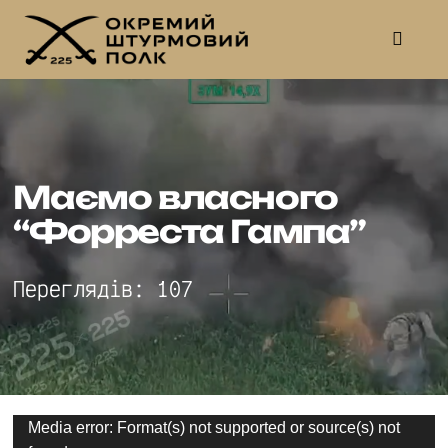
Skip
to
Toggl
Navig
content
Про полк
Нагороди
Маємо власного
Волонтери
“Форреста Гампа”
Новини
Переглядів: 107
Вакансії
Актуальні питання
Відеопрогравач
Media error: Format(s) not supported or source(s) not