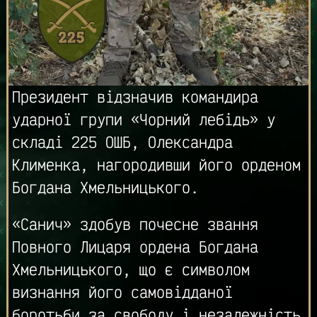
Президент відзначив командира
ударної групи «Чорний лебідь» у
складі 225 ОШБ, Олександра
Клименка, нагородивши його орденом
Богдана Хмельницького.
«Санич» здобув почесне звання
Повного Лицаря ордена Богдана
Хмельницького, що є символом
визнання його самовідданої
боротьби за свободу і незалежність